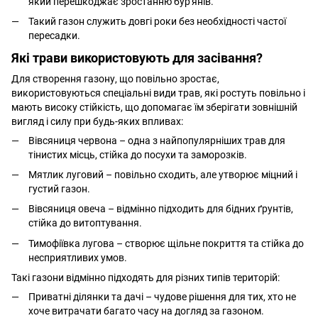
який перешкоджає зростанню бур'янів.
Такий газон служить довгі роки без необхідності частої
пересадки.
Які трави використовують для засівання?
Для створення газону, що повільно зростає,
використовуються спеціальні види трав, які ростуть повільно і
мають високу стійкість, що допомагає їм зберігати зовнішній
вигляд і силу при будь-яких впливах:
Вівсяниця червона – одна з найпопулярніших трав для
тінистих місць, стійка до посухи та заморозків.
Мятлик луговий – повільно сходить, але утворює міцний і
густий газон.
Вівсяниця овеча – відмінно підходить для бідних ґрунтів,
стійка до витоптування.
Тимофіївка лугова – створює щільне покриття та стійка до
несприятливих умов.
Такі газони відмінно підходять для різних типів територій:
Приватні ділянки та дачі – чудове рішення для тих, хто не
хоче витрачати багато часу на догляд за газоном.