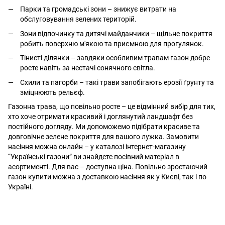
Парки та громадські зони – знижує витрати на
обслуговування зелених територій.
Зони відпочинку та дитячі майданчики – щільне покриття
робить поверхню м'якою та приємною для прогулянок.
Тінисті ділянки – завдяки особливим травам газон добре
росте навіть за нестачі сонячного світла.
Схили та пагорби – такі трави запобігають ерозії ґрунту та
зміцнюють рельєф.
Газонна трава, що повільно росте – це відмінний вибір для тих,
хто хоче отримати красивий і доглянутий ландшафт без
постійного догляду. Ми допоможемо підібрати красиве та
довговічне зелене покриття для вашого лужка. Замовити
насіння можна онлайн – у каталозі інтернет-магазину
“Українські газони” ви знайдете посівний матеріал в
асортименті. Для вас – доступна ціна. Повільно зростаючий
газон купити можна з доставкою насіння як у Києві, так і по
Україні.