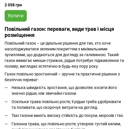
2 058 грн
Купити
Повільний газон: переваги, види трав і місця
розміщення
Повільний газон – це ідеальне рішення для тих, хто хоче
насолоджуватися зеленим покриттям з мінімальними
зусиллями, що додаються для догляду за галявиною. Такий
газон вимагає менше стрижок, рідше потребує підживлення та
поливу, виглядає естетично в будь-яку пору року.
Газон повільно зростаючий – зручне та практичне рішення з
безліччю переваг:
Низька швидкість зростання, що дозволяє косити його
значно рідше, ніж звичайні газони.
Оскільки трава повільно росте, її рідше треба удобрювати
та поливати, що скорочує витрати на догляд.
Такі газони мають високу стійкість до посухи, морозів і тіні.
Газонна трава, що повільно росте, утворює густий килим,