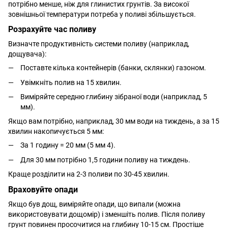
потрібно менше, ніж для глинистих грунтів. За високої
зовнішньої температури потреба у поливі збільшується.
Розрахуйте час поливу
Визначте продуктивність системи поливу (наприклад,
дощувача):
Поставте кілька контейнерів (банки, склянки) газоном.
Увімкніть полив на 15 хвилин.
Виміряйте середню глибину зібраної води (наприклад, 5
мм).
Якщо вам потрібно, наприклад, 30 мм води на тиждень, а за 15
хвилин накопичується 5 мм:
За 1 годину = 20 мм (5 мм 4).
Для 30 мм потрібно 1,5 години поливу на тиждень.
Краще розділити на 2-3 поливи по 30-45 хвилин.
Враховуйте опади
Якщо був дощ, виміряйте опади, що випали (можна
використовувати дощомір) і зменшіть полив. Після поливу
грунт повинен просочитися на глибину 10-15 см. Простіше