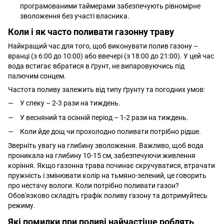
програмованими таймерами забезпечують рівномірне
зволоження без участі власника.
Коли і як часто поливати газонну траву
Найкращий час для того, щоб виконувати полив газону –
вранці (з 6:00 до 10:00) або ввечері (з 18:00 до 21:00). У цей час
вода встигає вбратися в ґрунт, не випаровуючись під
палючим сонцем.
Частота поливу залежить від типу ґрунту та погодних умов:
У спеку – 2-3 рази на тиждень.
У весняний та осінній період – 1-2 рази на тиждень.
Коли йде дощ чи прохолодно поливати потрібно рідше.
Зверніть увагу на глибину зволоження. Важливо, щоб вода
проникала на глибину 10-15 см, забезпечуючи живлення
коріння. Якщо газонна трава починає скручуватися, втрачати
пружність і змінювати колір на тьмяно-зелений, це говорить
про нестачу вологи. Коли потрібно поливати газон?
Обов'язково складіть графік поливу газону та дотримуйтесь
режиму.
Які помилки при поливі найчастіше роблять