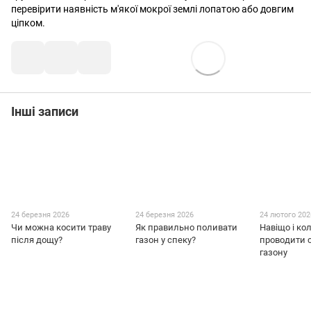
перевірити наявність м'якої мокрої землі лопатою або довгим
ціпком.
Інші записи
24 березня 2026
24 березня 2026
24 лютого 202
Чи можна косити траву
Як правильно поливати
Навіщо і ко
після дощу?
газон у спеку?
проводити 
газону