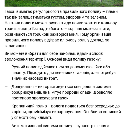
Газон вимагає регулярного та правильного поливу – тільки
так він залишатиметься густим, здоровим та зеленим.
Нестача вологи може призвести до появи жовтого кольору
трави, а якщо її занадто багато – коріння може загнити,
розвиваються грибкові захворювання. Тому організація
правильного поливу відіграє ключову роль у догляді за
галявиною.
Ви можете вибрати для себе найбільш вдалий спосіб
зволоження території. Основні види поливу газону:
Ручний полив здійснюється за допомогою лійки або
шлангу. Підходить для невеликих газонів, але потребує
значних часових витрат.
Дощування – використовується спеціальна система
розбризкувачів, яка імітує природні опади. Дозволяє
поступово зволожувати газон.
Краплинний полив – волога подається безпосередньо до
коріння, що мінімізує випаровування. Особливо корисний
у спекотному кліматі.
Автоматизовані системи поливу – сучасні рішення з