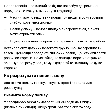
Полив газонів – важливий захід, що потребує дотримання
норм, інакше можуть виникнути труднощі:
Частий, але поверхневий полив призводить до утворення
слабкої кореневої системи.
Полив у спеку – волога швидко випаровується, а листя
може отримати опіки.
Надмірний полив – сприяє поширенню плісняви ​​та грибків.
Встановлюйте датчики вологості ґрунту, щоб не переливати
газон. Щомісяця проводите глибокий полив, щоб стимулювати
розвиток коренів. Пам'ятайте, що занадто коротка стрижка
збільшує потребу у воді, тому підстригайте галявину не дуже
коротко.
Як розрахувати полив газону
Яка норма поливу газону? Існують прості правила для
розрахунку.
Визначте норму поливу
У середньому газон вимагає 25-40 мм води на тиждень
(включаючи опади). Якщо грунті багато піску, то води