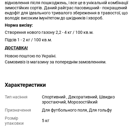
відновлення після пошкоджень, і все це в унікальній комбінації
зимостійких сортів. Даний райграс пасовищний - покращений
ендофіт для ідеального тривалого збереження в травостої, що
володіє високим імунітетом до шкідників і хвороб.
Норма висіву:
Створення нового газону 2,2 - 4 кг / 100 кв.м.
Підсів 1 - 2 кг / 100 кв.м.
ДОСТАВКА!
Новою поштою по Україні.
Самовивіз із магазину за попереднім замовленням.
Характеристики
Тип насіння
Спортивний , Декоративний, Швидко
зростаючий, Морозостійкий
Призначення
Для футбольного поля, Для гольфу
Розмір
5 кг
упаковки