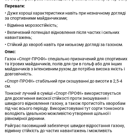
Переваги:
• Дуже хороші характеристики навіть при незначному догляді
за спортивними майданчиками;
• Відмінна морозостійкість;
• Величезний потенціал відновлення після частих і сильних
навантажень;
• Стійкий до хвороб навіть при низькому догляді за газоном.
Опис:
Газон «Спорт-ПРОФІ» спеціально призначений для спортивних
та ігрових майданчиків, полів для гри в гольф або для інших
майданчиків з інтенсивним рухом, де потрібна висока якість і
довговічність.
«Спорт-ПРОФІ» стабільний при скошуванні до висоти в 2,5-4
см.
Тонконіг лучний в суміші «Спорт-ПРОФІ» використовується
для досягнення високої стійкості проти зношування і
швидкого відновлення газону, а також протистоїть хворобам
під час всього періоду. Використовувані тут сорти тонконога
володіють ідеальною можливістю утворення щільної і
рівномірної дернини.
Райграс пасовищний забезпечує швидке відростання газону,
відмінну стійкість до частих навантажень і можливість