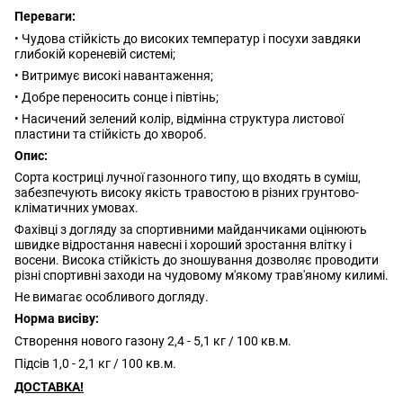
Переваги:
• Чудова стійкість до високих температур і посухи завдяки
глибокій кореневій системі;
• Витримує високі навантаження;
• Добре переносить сонце і півтінь;
• Насичений зелений колір, відмінна структура листової
пластини та стійкість до хвороб.
Опис:
Сорта костриці лучної газонного типу, що входять в суміш,
забезпечують високу якість травостою в різних грунтово-
кліматичних умовах.
Фахівці з догляду за спортивними майданчиками оцінюють
швидке відростання навесні і хороший зростання влітку і
восени. Висока стійкість до зношування дозволяє проводити
різні спортивні заходи на чудовому м'якому трав'яному килимі.
Не вимагає особливого догляду.
Норма висіву:
Створення нового газону 2,4 - 5,1 кг / 100 кв.м.
Підсів 1,0 - 2,1 кг / 100 кв.м.
ДОСТАВКА!