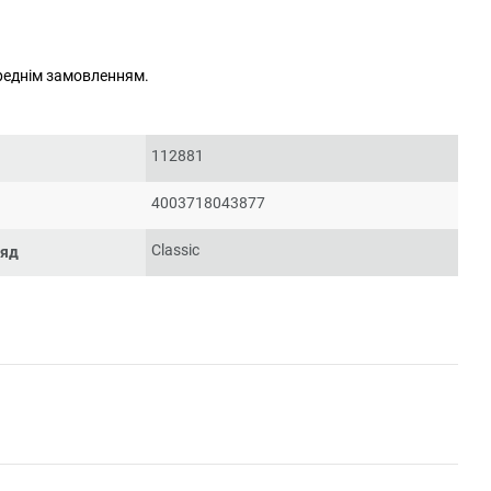
ереднім замовленням.
112881
4003718043877
Classic
ряд