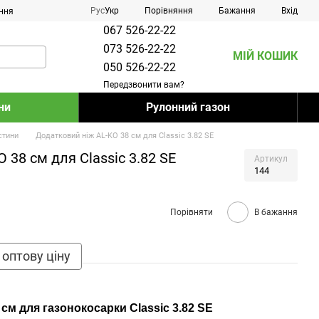
Порівняння
Рус
Укр
Бажання
Вхід
ння
067 526-22-22
073 526-22-22
МІЙ КОШИК
050 526-22-22
Передзвонити вам?
ни
Рулонний газон
стини
Додатковий ніж AL-KO 38 см для Classic 3.82 SE
 38 см для Classic 3.82 SE
Артикул
144
Порівняти
В бажання
 оптову ціну
см для газонокосарки Classic 3.82 SE