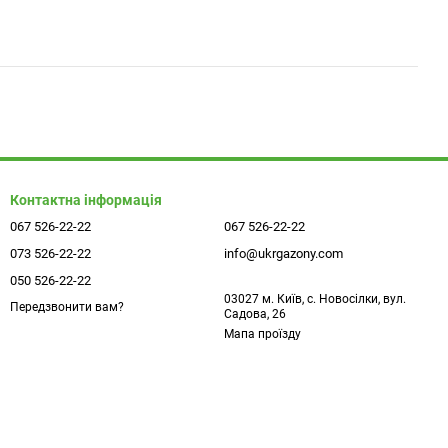
Контактна інформація
067 526-22-22
067 526-22-22
073 526-22-22
info@ukrgazony.com
050 526-22-22
03027 м. Київ, c. Новосілки, вул.
Передзвонити вам?
Садова, 26
Мапа проїзду