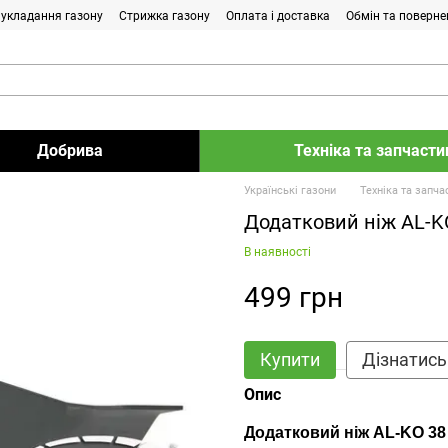
і укладання газону
Стрижка газону
Оплата і доставка
Обмін та поверне
Добрива
Техніка та запчасти
Українські газони
Техніка та запча
Додатковий ніж AL-KO
В наявності
499 грн
Купити
Дізнатись
Опис
Додатковий ніж AL-KO 38 