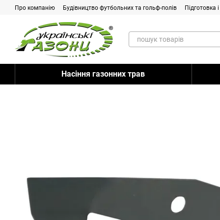
Перейти до основного контенту
Про компанію
Будівництво футбольних та гольф-полів
Підготовка 
Контакти
Питання-відповідь
Насіння газонних трав