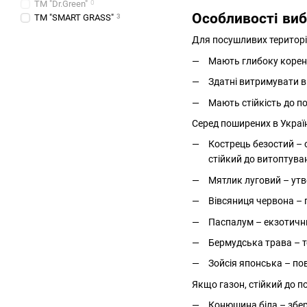
ТМ "Dr.Green"
0
Особливості виб
ТМ "SMART GRASS"
3
Для посушливих територій
Мають глибоку корене
Здатні витримувати в
Мають стійкість до по
Серед поширених в Україн
Кострець безостий – 
стійкий до витоптува
Мятлик луговий – утв
Вівсяниця червона – п
Паспалум – екзотичний
Бермудська трава – т
Зойсія японська – пов
Якщо газон, стійкий до п
Конюшина біла – збер