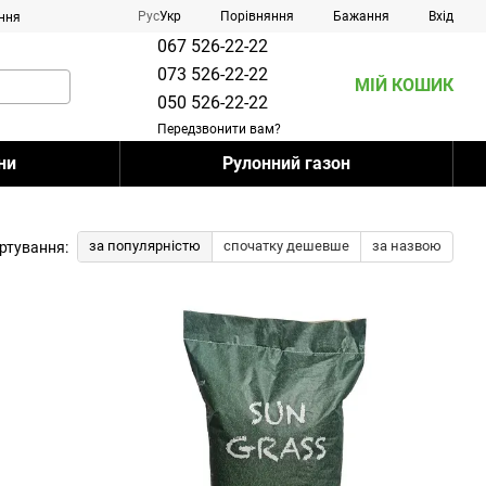
Порівняння
Рус
Укр
Бажання
Вхід
ння
067 526-22-22
073 526-22-22
МІЙ КОШИК
050 526-22-22
Передзвонити вам?
ни
Рулонний газон
за популярністю
спочатку дешевше
за назвою
ртування: