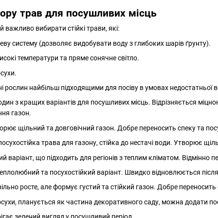
ору трав для посушливих місць
 важливо вибирати стійкі трави, які:
ву систему (дозволяє видобувати воду з глибоких шарів ґрунту).
исокі температури та пряме сонячне світло.
сухи.
і рослин найбільш підходящими для посіву в умовах недостатньої в
один з кращих варіантів для посушливих місць. Відрізняється міцно
ння газон.
орює щільний та довговічний газон. Добре переносить спеку та посу
осухостійка трава для газону, стійка до нестачі води. Утворює щіл
 варіант, що підходить для регіонів з теплим кліматом. Відмінно п
еплолюбний та посухостійкий варіант. Швидко відновлюється після
ільно росте, але формує густий та стійкий газон. Добре переносить 
осухи, планується як частина декоративного саду, можна додати по
ігає зелений вигляд у посушливий період.