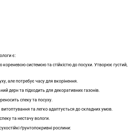
ологи є:
ю кореневою системою та стійкістю до посухи. Утворює густий,
ху, але потребує часу для вкорінення.
ьний дерн та підходить для декоративних газонів.
ереносить спеку та посуху.
 витоптування та легко адаптується до складних умов.
спеку та нестачу вологи.
сухостійкі ґрунтопокривні рослини: