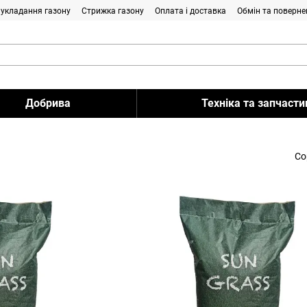
і укладання газону
Стрижка газону
Оплата і доставка
Обмін та поверне
Добрива
Техніка та запчасти
Со