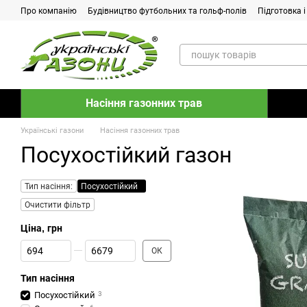
Перейти до основного контенту
Про компанію
Будівництво футбольних та гольф-полів
Підготовка 
Контакти
Питання-відповідь
Насіння газонних трав
Українські газони
Насіння газонних трав
Посухостійкий газон
Тип насіння:
Посухостійкий
Очистити фільтр
Ціна, грн
Від Ціна, грн
До Ціна, грн
ОК
Тип насіння
Посухостійкий
3