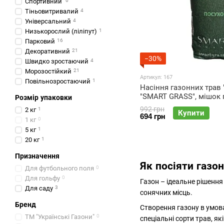
Спортивний
6
Тіньовитривалий
4
Універсальний
4
Низькорослий (ліліпут)
1
Парковий
16
Декоративний
21
−30%
Швидко зростаючий
4
Морозостійкий
21
Артикул: 167
Повільнозростаючий
1
Насіння газонних трав
"SMART GRASS", мішок 
Розмір упаковки
нетто 2 кг
992 грн
2 кг
1
Купити
694 грн
1 кг
0
5 кг
1
20 кг
1
Призначення
Як посіяти газо
Для футбольного поля
0
Для гольфу
0
Газон – ідеальне рішення 
Для саду
3
сонячних місць.
Бренд
Створення газону в умова
ТМ "Українські Газони"
0
спеціальні сорти трав, як