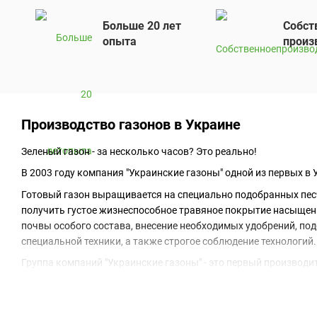
Больше 20 лет
Собст
опыта
произ
Производство газонов в Украине
Зеленый газон - за несколько часов? Это реально!
В 2003 году компания "Украинские газоны" одной из первых 
Готовый газон выращивается на специально подобранных песча
получить густое жизнеспособное травяное покрытие насыщенн
почвы особого состава, внесение необходимых удобрений, по
специальной техники, а также строгое соблюдение технологий.
Группа компаний "Украинские газоны" - это первый производи
лидерство на данном рынке за счет предложения продукции в
технологии и проведение исследований новых сортов.
Компания является членом международной ассоциации производи