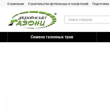
Перейти к основному контенту
О компании
Строительство футбольных и гольф-полей
Подготовка 
Контакты
Вопрос-Ответ
Семена газонных трав