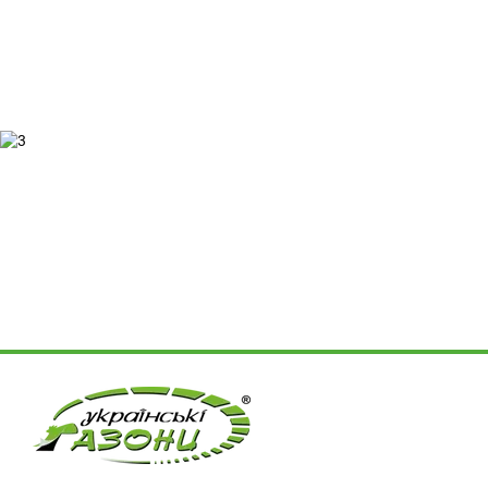
(TPI), штаб-квартира которой находится не далеко от Чикаго в
Рулонный газон от производителя
Можно ли преобразить приусадебный участок без лишних дене
эффектный вид территории? Решить задачу вполне возможно, 
Ukrgazony.
Газонная трава от производителя - выгодное решение благоуст
потребитель позволяет значительно снизить цены на продукци
красивую, ухоженную, долговечную зеленую лужайку - купите 
Украинский газон: его особенности и пр
Производство газонов основано на общепринятых стандартах 
достигать высокого качества продукции и существенно продле
ряд преимуществ и положительных характеристик:
простота эксплуатации;
неприхотливость;
универсальность;
наличие большого числа вариантов исполнения.