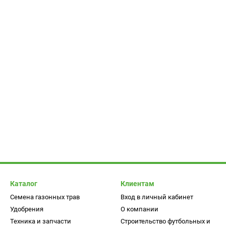
 США.
жных затрат? При этом - выполнить работу быстро и получить
особенно, если приобрести рулонный газон производителя
ройства. Отсутствие посредников в цепочке изготовитель-
ю и гарантировать ее качество. Если вы планируете создать
рулонный газон, производство которого налажено в Украине.
еимущества
и инновационных технологиях, благодаря чему нам удается
вать срок ее службы. Украинские газоны в Киеве - это целый
Каталог
Клиентам
Семена газонных трав
Вход в личный кабинет
Удобрения
О компании
Техника и запчасти
Строительство футбольных и