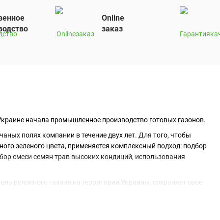
венное
Online
водство
заказ
в Украине начала промышленное производство готовых газонов.
ных полях компании в течение двух лет. Для того, чтобы
ого зеленого цвета, применяется комплексный подход: подбор
дбор смеси семян трав высоких кондиций, использования
тель рулонного газона на территории Украины, сохраняет свое
ысокого качества и постоянного совершенствования
телей готового газона Turfgrass Producers International