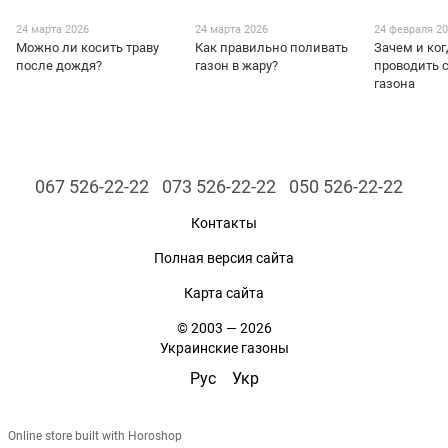
24 марта 2026
24 марта 2026
24 февраля 2
Можно ли косить траву
Как правильно поливать
Зачем и ко
после дождя?
газон в жару?
проводить
газона
067 526-22-22
073 526-22-22
050 526-22-22
Контакты
Полная версия сайта
Карта сайта
© 2003 — 2026
Украинские газоны
Рус
Укр
Online store built with Horoshop